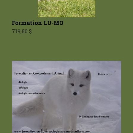
Formation LU-MO
719,80 $