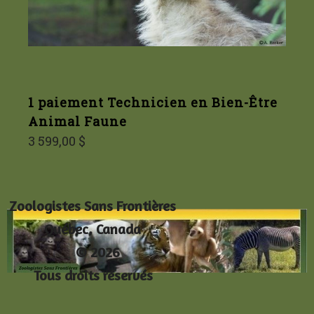
1 paiement Technicien en Bien-Être
Animal Faune
3 599,00 $
Zoologistes Sans Frontières
Québec, Canada
© 2026
Tous droits réservés