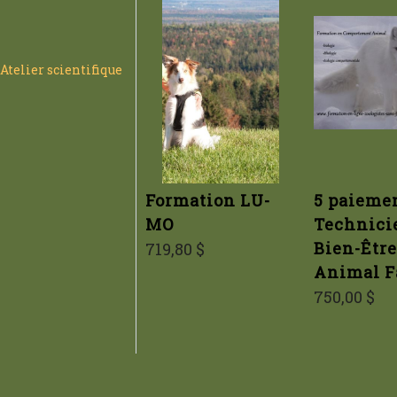
Atelier scientifique
Formation LU-
5 paieme
MO
Technici
Bien-Être
719,80 $
Animal F
750,00 $