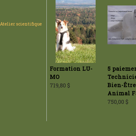
Atelier scientifique
Formation LU-
5 paieme
MO
Technici
Bien-Être
719,80 $
Animal F
750,00 $